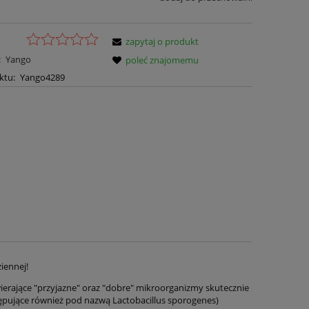
zapytaj o produkt
:
Yango
poleć znajomemu
ktu:
Yango4289
iennej!
ierające "przyjazne" oraz "dobre" mikroorganizmy skutecznie
ępujące również pod nazwą Lactobacillus sporogenes)