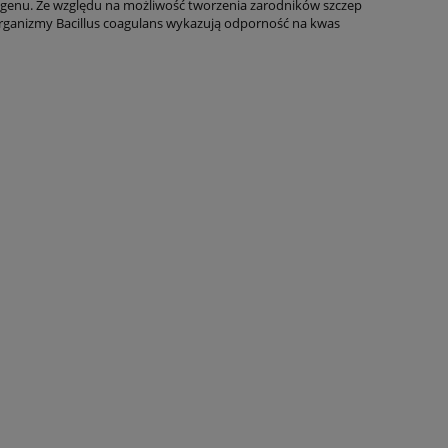
kogenu. Ze względu na możliwość tworzenia zarodników szczep
organizmy Bacillus coagulans wykazują odporność na kwas
s