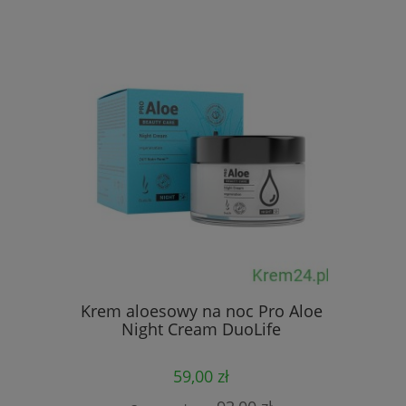
DuoLif
Krem aloesowy na noc Pro Aloe
KeratinH
Night Cream DuoLife
Formul
59,00 zł
Cena