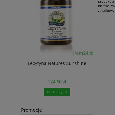
produkują 
nie traci 
żołądkowy 
Lecytyna Natures Sunshine
Immun
124,60 zł
do koszyka
Promocje