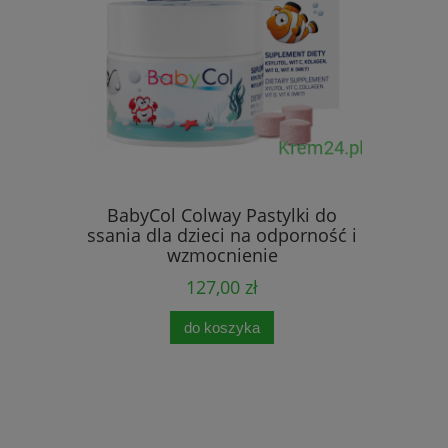
lagen w
-
BabyCol Colway Pastylki do
ssania dla dzieci na odporność i
wzmocnienie
127,00 zł
0 zł
0 zł
do koszyka