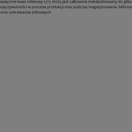
wyłącznie kwas mlekowy L(+), który jest całkowicie metabolizowany do gli
swojej żywotności w procesie produkcji oraz podczas magazynowania. Mikro
oraz sole kwasów żółciowych.
e Formula Natures
Bacillus Coagulans Nature
Sunshine
Sunshine
145,00 zł
131,00 zł
do koszyka
do koszyka