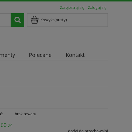
Zarejestruj się
Zaloguj się
Koszyk:
(pusty)
ementy
Polecane
Kontakt
ć:
brak towaru
,60 zł
dodaj do przechowalni