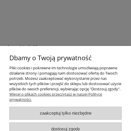
krem24.pl sklep
Dbamy o Twoją prywatność
+48 508 283 281
sklep@krem24.pl
Litewska 10
Pliki cookies i pokrewne im technologie umożliwiają poprawne
51-354
Wrocław
woj. dolnośląskie
działanie strony i pomagają nam dostosować ofertę do Twoich
NIP 8981978725
potrzeb. Możesz zaakceptować wykorzystanie przez nas
wszystkich tych plików i przejść do sklepu lub dostosować użycie
plików do swoich preferencji, wybierając opcję "Dostosuj zgody".
Pomoc
Więcej o plikach cookies przeczytasz w naszej Polityce
prywatności.
Moje konto
zaakceptuj tylko niezbędne
Płatności i dostawa
dostosuj zgody