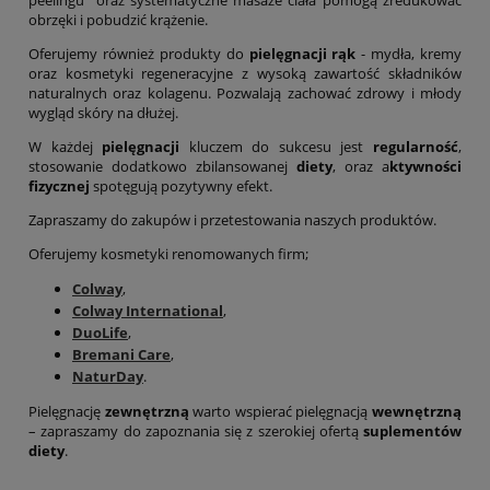
peelingu oraz systematyczne masaże ciała pomogą zredukować
obrzęki i pobudzić krążenie.
Oferujemy również produkty do
pielęgnacji rąk
- mydła, kremy
oraz kosmetyki regeneracyjne z wysoką zawartość składników
naturalnych oraz kolagenu. Pozwalają zachować zdrowy i młody
wygląd skóry na dłużej.
W każdej
pielęgnacji
kluczem do sukcesu jest
regularność
,
stosowanie dodatkowo zbilansowanej
diety
, oraz a
ktywności
fizycznej
spotęgują pozytywny efekt.
Zapraszamy do zakupów i przetestowania naszych produktów.
Oferujemy kosmetyki renomowanych firm;
Colway
,
Colway International
,
DuoLife
,
Bremani Care
,
NaturDay
.
Pielęgnację
zewnętrzną
warto wspierać pielęgnacją
wewnętrzną
– zapraszamy do zapoznania się z szerokiej ofertą
suplementów
diety
.