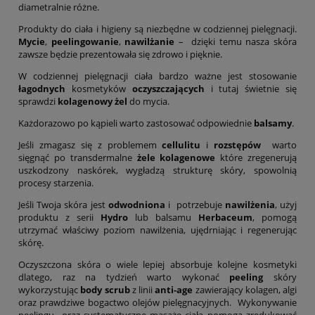
diametralnie różne.
Produkty do ciała i higieny są niezbędne w codziennej pielęgnacji.
Mycie
,
peelingowanie
,
nawilżanie
– dzięki temu nasza skóra
zawsze będzie prezentowała się zdrowo i pięknie.
W codziennej pielęgnacji ciała bardzo ważne jest stosowanie
łagodnych
kosmetyków
oczyszczających
i tutaj świetnie się
sprawdzi
kolagenowy żel
do mycia.
Każdorazowo po kąpieli warto zastosować odpowiednie
balsamy
.
Jeśli zmagasz się z problemem
cellulitu
i
rozstępów
warto
sięgnąć po transdermalne
żele kolagenowe
które zregenerują
uszkodzony naskórek, wygładzą strukturę skóry, spowolnią
procesy starzenia.
Jeśli Twoja skóra jest
odwodniona
i potrzebuje
nawilżenia
, użyj
produktu z serii
Hydro
lub balsamu
Herbaceum
, pomogą
utrzymać właściwy poziom nawilżenia, ujędrniając i regenerując
skórę.
Oczyszczona skóra o wiele lepiej absorbuje kolejne kosmetyki
dlatego, raz na tydzień warto wykonać
peeling
skóry
wykorzystując
body scrub
z linii
anti-age
zawierający kolagen, algi
oraz prawdziwe bogactwo olejów pielęgnacyjnych. Wykonywanie