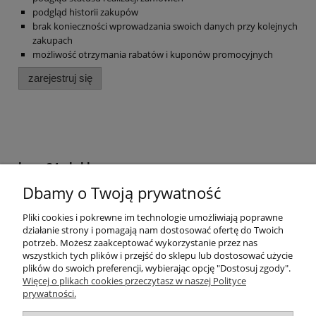
podgląd historii zakupów
brak konieczności wprowadzania swoich danych przy kolejnych
zakupach
możliwość otrzymania rabatów i kuponów promocyjnych
zarejestruj się
krem24.pl sklep
Dbamy o Twoją prywatność
+48 508 283 281
sklep@krem24.pl
Litewska 10
Pliki cookies i pokrewne im technologie umożliwiają poprawne
51-354
Wrocław
woj. dolnośląskie
działanie strony i pomagają nam dostosować ofertę do Twoich
NIP 8981978725
potrzeb. Możesz zaakceptować wykorzystanie przez nas
wszystkich tych plików i przejść do sklepu lub dostosować użycie
plików do swoich preferencji, wybierając opcję "Dostosuj zgody".
Pomoc
Więcej o plikach cookies przeczytasz w naszej Polityce
prywatności.
Moje konto