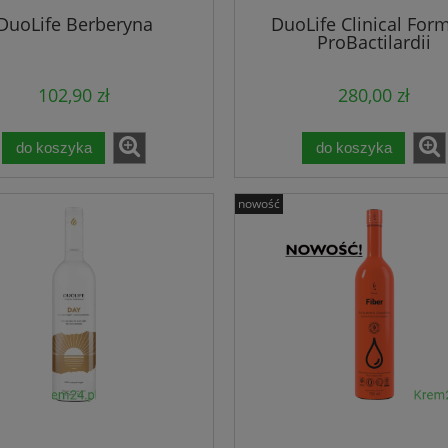
DuoLife Berberyna
DuoLife Clinical For
 Keratin Hair Complex
Zestaw DuoLife Dzień i No
ProBactilardii
102,90 zł
280,00 zł
145,00 zł
329,00 zł
235,00 zł
512,00 zł
 regularna:
Cena regularna:
do koszyka
do koszyka
189,90 zł
329,00 zł
iższa cena:
Najniższa cena:
do koszyka
do koszyka
nowość