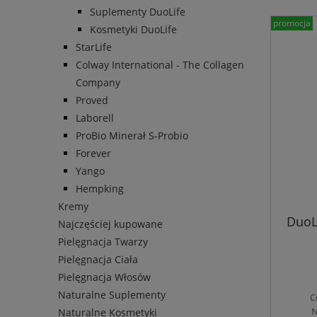
Suplementy DuoLife
promocja
Kosmetyki DuoLife
StarLife
Colway International - The Collagen
Company
Proved
Laborell
ProBio Minerał S-Probio
Forever
Yango
Hempking
Kremy
DuoL
Najczęściej kupowane
Pielęgnacja Twarzy
Pielęgnacja Ciała
Pielęgnacja Włosów
Naturalne Suplementy
C
N
Naturalne Kosmetyki