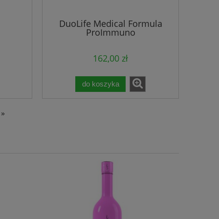
DuoLife Medical Formula
ProImmuno
162,00 zł
do koszyka
»