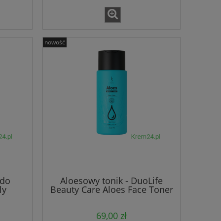
nowość
 do
Aloesowy tonik - DuoLife
ly
Beauty Care Aloes Face Toner
e
69,00 zł