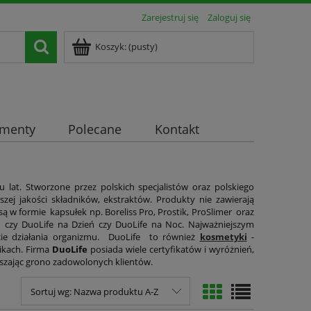
Zarejestruj się
Zaloguj się
Koszyk:
(pusty)
ementy
Polecane
Kontakt
lat. Stworzone przez polskich specjalistów oraz polskiego
ej jakości składników, ekstraktów. Produkty nie zawierają
 formie kapsułek np. Boreliss Pro, Prostik, ProSlimer oraz
lu czy DuoLife na Dzień czy DuoLife na Noc. Najważniejszym
cie działania organizmu. DuoLife to również
kosmetyki
-
ikach. Firma
DuoLife
posiada wiele certyfikatów i wyróżnień,
kszając grono zadowolonych klientów.
Sortuj wg:
Nazwa produktu A-Z