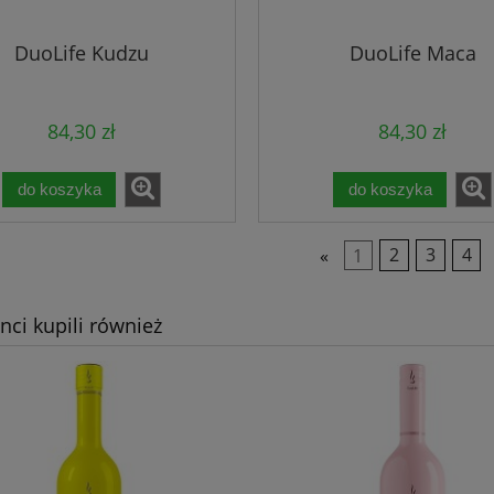
DuoLife Kudzu
DuoLife Maca
84,30 zł
84,30 zł
do koszyka
do koszyka
«
1
2
3
4
enci kupili również