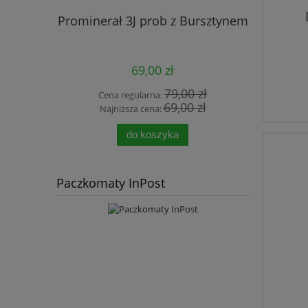
Prominerał 3J prob z Bursztynem
DuoLife
69,00 zł
79,00 zł
Cena regularna:
Cena
69,00 zł
Najniższa cena:
Najn
do koszyka
Paczkomaty InPost