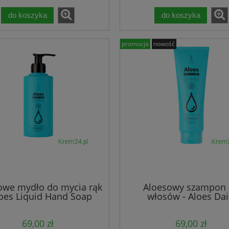
do koszyka
do koszyka
promocja
nowość
owe mydło do mycia rąk
Aloesowy szampon
loes Liquid Hand Soap
włosów - Aloes Dai
DuoLife
Shampoo DuoLif
69,00 zł
69,00 zł