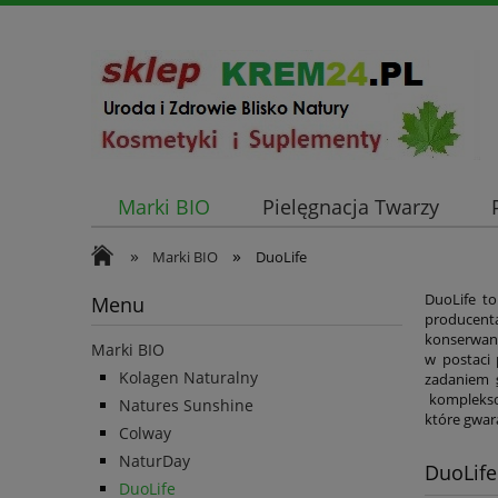
Marki BIO
Pielęgnacja Twarzy
»
»
Marki BIO
DuoLife
DuoLife to
Menu
producenta
konserwant
Marki BIO
w postaci 
Kolagen Naturalny
zadaniem
kompleksow
Natures Sunshine
które gwar
Colway
NaturDay
DuoLife
DuoLife