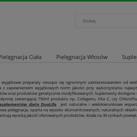
Pielęgnacja Ciała
Pielęgnacja Włosów
Supl
 wyjątkowe preparaty cieszące się ogromnym zainteresowaniem od wielu 
 z zapewnieniem wyjątkowych norm jakości przy wykorzystaniu najwyższ
ów oraz produktów genetycznie modyfikowanych. Suplementy dostępne są w
płynnej zawierającej 750ml produktu np. Collagenu, Vita C, czy Chlorofi
suplementów diety DuoLife
jest naturalne i wielokierunkowe wspar
a pielęgnacja, oparta na wysoko skoncentrowanych, naturalnych składn
antują wysoką jakość oferowanych produktów, działa na 30 rynkach powię