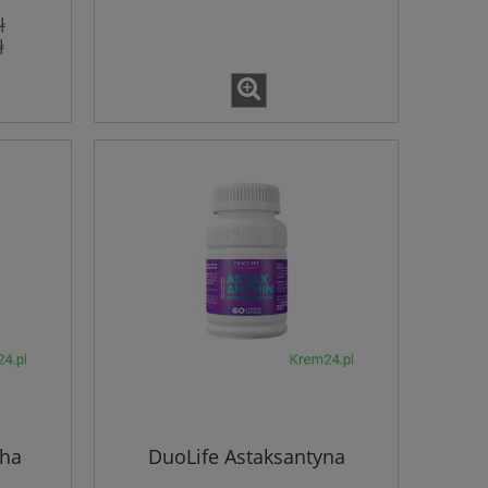
ł
ł
s
dha
DuoLife Astaksantyna