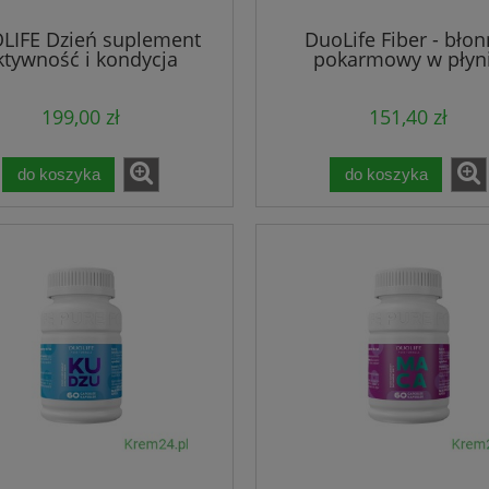
LIFE Dzień suplement
DuoLife Fiber - błon
ktywność i kondycja
pokarmowy w płyn
199,00 zł
151,40 zł
do koszyka
do koszyka