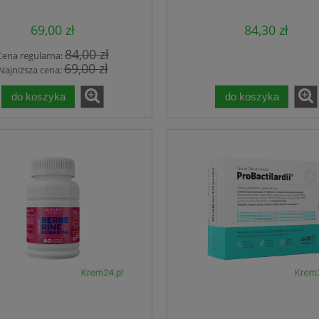
Face Cleansing Gel
145,00 zł
131,00 zł
69,00 zł
84,30 zł
do koszyka
do koszyka
84,00 zł
Cena regularna:
69,00 zł
Najniższa cena:
do koszyka
do koszyka