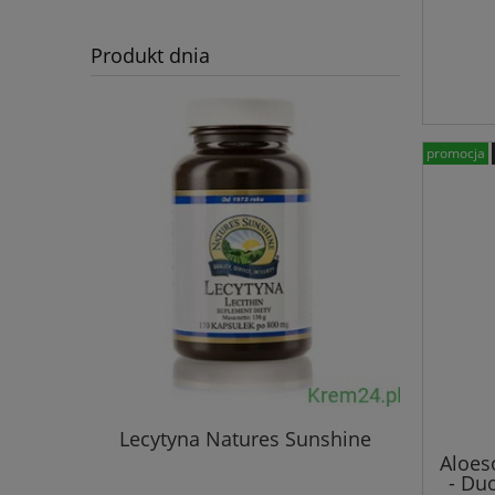
Produkt dnia
promocja
Lecytyna Natures Sunshine
Immun
Aloes
- Du