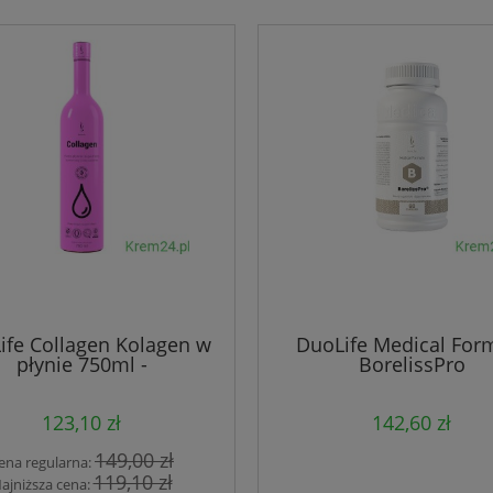
ife Collagen Kolagen w
DuoLife Medical For
płynie 750ml -
BorelissPro
123,10 zł
142,60 zł
149,00 zł
ena regularna:
119,10 zł
ajniższa cena: