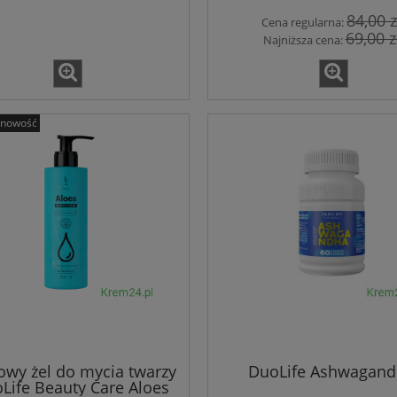
84,00 z
Cena regularna:
69,00 z
Najniższa cena:
nowość
e Formula Natures
Bacillus Coagulans Nature
Sunshine
Sunshine
owy żel do mycia twarzy
DuoLife Ashwagan
oLife Beauty Care Aloes