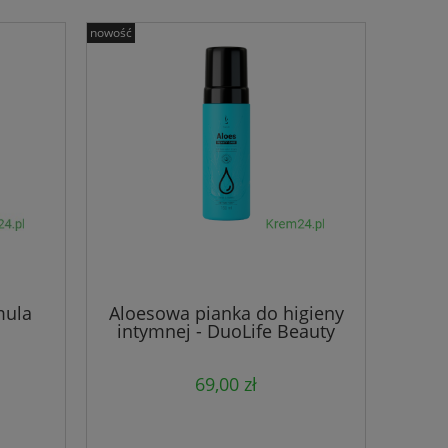
nowość
mula
Aloesowa pianka do higieny
intymnej - DuoLife Beauty
Care Aloes Intimate Wash
Foam
69,00 zł