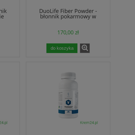
nik
DuoLife Fiber Powder -
ie
błonnik pokarmowy w
saszetkach
170,00 zł
do koszyka