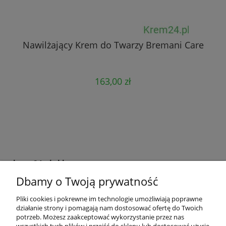
Nawilżający Krem do Twarzy Bremani Care
163,00 zł
krem24.pl sklep
Dbamy o Twoją prywatność
+48 508 283 281
sklep@krem24.pl
Litewska 10
Pliki cookies i pokrewne im technologie umożliwiają poprawne
51-354
Wrocław
woj. dolnośląskie
działanie strony i pomagają nam dostosować ofertę do Twoich
NIP 8981978725
potrzeb. Możesz zaakceptować wykorzystanie przez nas