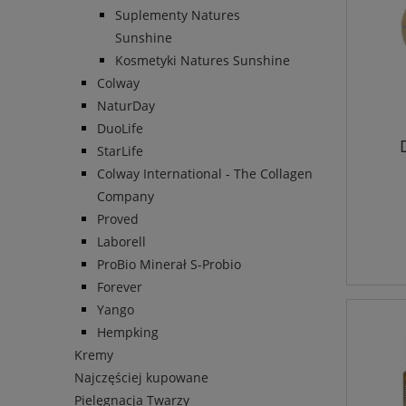
Suplementy Natures
Sunshine
Kosmetyki Natures Sunshine
Colway
NaturDay
DuoLife
StarLife
Colway International - The Collagen
Dre
Company
Proved
Laborell
ProBio Minerał S-Probio
Forever
Yango
Hempking
Kremy
Najczęściej kupowane
Pielęgnacja Twarzy