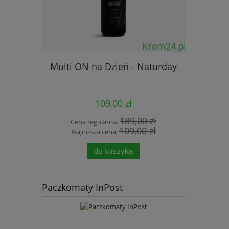
Multi ON na Dzień - Naturday
Zestaw P
ProBi
109,00 zł
189,00 zł
Cena regularna:
Cena
109,00 zł
Najniższa cena:
Najn
do koszyka
Paczkomaty InPost