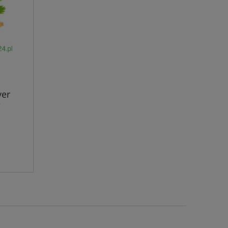
ver
e