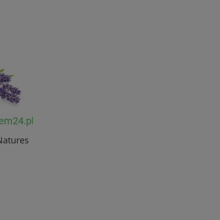
s
Natures