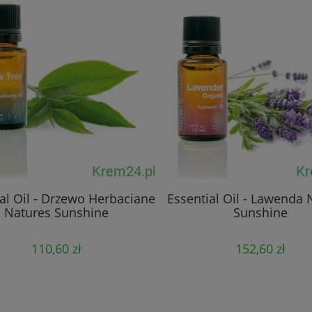
e Formula Natures
Bacillus Coagulans Nature
Sunshine
Sunshine
145,00 zł
131,00 zł
do koszyka
do koszyka
al Oil - Drzewo Herbaciane
Essential Oil - Lawenda 
Natures Sunshine
Sunshine
110,60 zł
152,60 zł