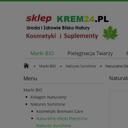
Marki BIO
Pielęgnacja Twarzy
»
»
»
Marki BIO
Natures Sunshine
Naturalne Ol
Natural
Menu
Marki BIO
Kolagen Naturalny
Natures Sunshine
Kosmetyki Bremani Care
Naturalne Olejki Eteryczne
Natures Sunshine