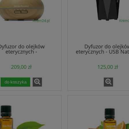
Dyfuzor do olejków
Dyfuzor do olejkó
eterycznych -
eterycznych - USB Na
wnopodobny Natures
Sunshine
Sunshine
209,00 zł
125,00 zł
do koszyka