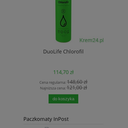
DuoLife Chlorofil
OptiSugar
114,70 zł
148,60 zł
Cena regularna:
121,00 zł
Cena
Najniższa cena:
Naj
do koszyka
Paczkomaty InPost