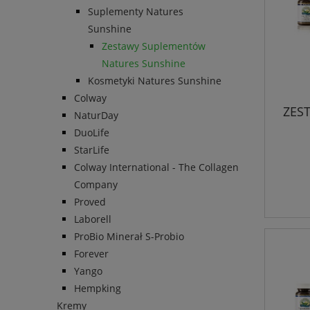
Suplementy Natures
Sunshine
Zestawy Suplementów
Natures Sunshine
Kosmetyki Natures Sunshine
Colway
ZES
NaturDay
DuoLife
StarLife
Colway International - The Collagen
Company
Proved
Laborell
ProBio Minerał S-Probio
Forever
Yango
Hempking
Kremy