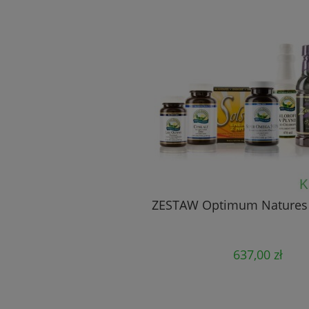
e Formula Natures
Bacillus Coagulans Nature
Sunshine
Sunshine
145,00 zł
131,00 zł
do koszyka
do koszyka
ZESTAW Optimum Natures
637,00 zł