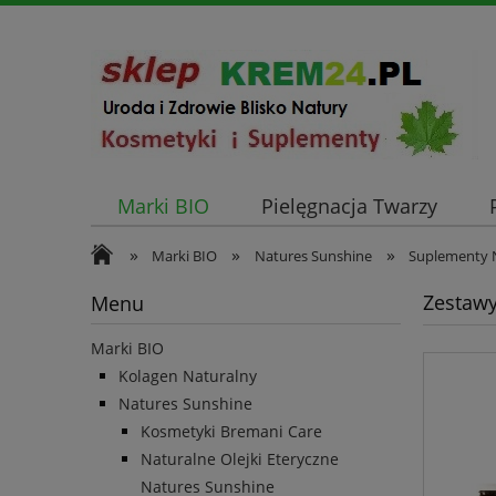
Marki BIO
Pielęgnacja Twarzy
»
»
»
Marki BIO
Natures Sunshine
Suplementy 
Zestaw
Menu
Marki BIO
Kolagen Naturalny
Natures Sunshine
Kosmetyki Bremani Care
Naturalne Olejki Eteryczne
Natures Sunshine