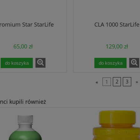
romium Star StarLife
CLA 1000 StarLife
65,00 zł
129,00 zł
do koszyka
do koszyka
«
1
2
3
»
enci kupili również