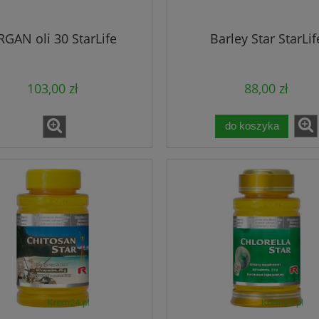
RGAN oli 30 StarLife
Barley Star StarLif
103,00 zł
88,00 zł
do koszyka
CollUp Colway naturalny kola
 szampon do włosów -
witaminy minerały - regenera
aily Shampoo DuoLife
stawy skóra włosy
167,00 zł
69,00 zł
199,00 zł
Cena regularna:
84,00 zł
199,00 zł
a regularna:
Najniższa cena:
69,00 zł
niższa cena:
do koszyka