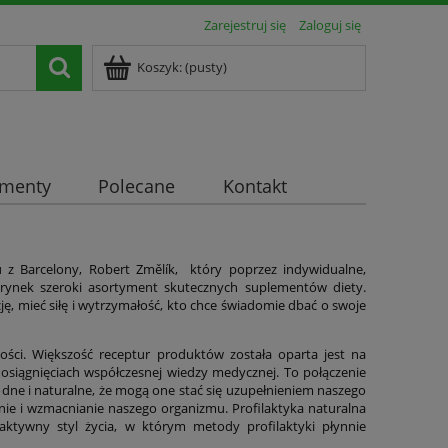
Zarejestruj się
Zaloguj się
Koszyk:
(pusty)
ementy
Polecane
Kontakt
oju z Barcelony, Robert Změlík, który poprzez indywidualne,
rynek szeroki asortyment skutecznych suplementów diety.
ę, mieć siłę i wytrzymałość, kto chce świadomie dbać o swoje
ości. Większość receptur produktów została oparta jest na
 osiągnięciach współczesnej wiedzy medycznej. To połączenie
dne i naturalne, że mogą one stać się uzupełnieniem naszego
ie i wzmacnianie naszego organizmu. Profilaktyka naturalna
ktywny styl życia, w którym metody profilaktyki płynnie