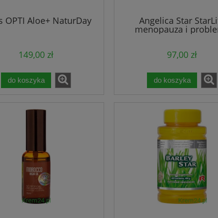
s OPTI Aloe+ NaturDay
Angelica Star StarLi
menopauza i probl
hormonalne
149,00 zł
97,00 zł
e Formula Natures
Bacillus Coagulans Nature
do koszyka
do koszyka
Sunshine
Sunshine
145,00 zł
131,00 zł
do koszyka
do koszyka