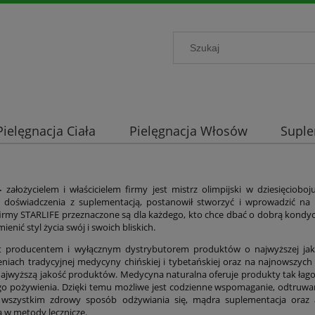
Pielęgnacja Ciała
Pielęgnacja Włosów
Supl
-
założycielem i właścicielem firmy jest mistrz olimpijski w dziesięciob
 doświadczenia z suplementacją, postanowił stworzyć i wprowadzić na 
irmy STARLIFE przeznaczone są dla każdego, kto chce dbać o dobrą kondycj
mienić styl życia swój i swoich bliskich.
est producentem i wyłącznym dystrybutorem produktów o najwyższej jak
niach tradycyjnej medycyny chińskiej i tybetańskiej oraz na najnowszych
ajwyższą jakość produktów. Medycyna naturalna oferuje produkty tak łago
o pożywienia. Dzięki temu możliwe jest codzienne wspomaganie, odtruwan
 wszystkim zdrowy sposób odżywiania się, mądra suplementacja oraz a
 w metody lecznicze.