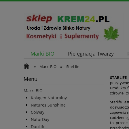
Marki BIO
Pielęgnacja Twarzy
»
»
Marki BIO
StarLife
STARLIFE 
Menu
pozytywne
Produkty f
Marki BIO
zdrowie i z
Kolagen Naturalny
Starlife j
Natures Sunshine
doświadcze
Colway
zapewnia n
codzienneg
NaturDay
to przede
DuoLife
przechodzą