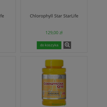
ife
Chlorophyll Star StarLife
129,00 zł
do koszyka