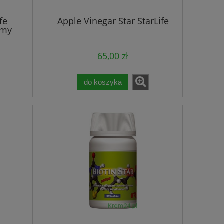
fe
Apple Vinegar Star StarLife
emy
65,00 zł
s
do koszyka