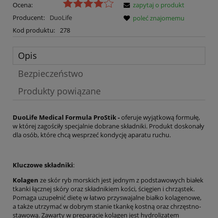
Ocena:
zapytaj o produkt
Producent:
DuoLife
poleć znajomemu
Kod produktu:
278
Opis
Bezpieczeństwo
Produkty powiązane
DuoLife Medical Formula ProStik -
oferuje wyjątkową formułę,
w której zagościły specjalnie dobrane składniki. Produkt doskonały
dla osób, które chcą wesprzeć kondycję aparatu ruchu.
Kluczowe składniki
:
Kolagen
ze skór ryb morskich jest jednym z podstawowych białek
tkanki łącznej skóry oraz składnikiem kości, ścięgien i chrząstek.
Pomaga uzupełnić dietę w łatwo przyswajalne białko kolagenowe,
a także utrzymać w dobrym stanie tkankę kostną oraz chrzęstno-
stawową. Zawarty w preparacie kolagen jest hydrolizatem