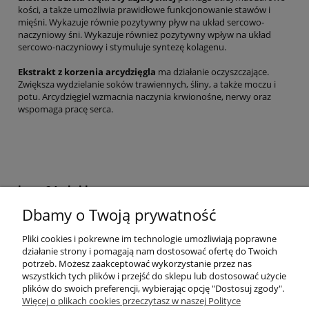
kości, a także umożliwia prawidłowe funkcjonowanie stawów i
mięśni. Wykazuje równie pozytywny pływ na układ sercowo-
naczyniowy śni. Wykazuje również pozytywny wpływ na układ
sercowo-naczyniowy i stymuluje syntezę kolagenu.
Ekstrakt z korzenia arcydzięgla
ma działanie oczyszczające.
Zwiększa wydzielanie soków trawiennych, śliny, a także moczu i
potu. Arcydzięgiel wzmacnia naczynia krwionośne, nerwy oraz
wspomaga pracę serca.
krem24.pl sklep
Dbamy o Twoją prywatność
+48 508 283 281
sklep@krem24.pl
Litewska 10
Pliki cookies i pokrewne im technologie umożliwiają poprawne
51-354
Wrocław
woj. dolnośląskie
działanie strony i pomagają nam dostosować ofertę do Twoich
NIP 8981978725
potrzeb. Możesz zaakceptować wykorzystanie przez nas
wszystkich tych plików i przejść do sklepu lub dostosować użycie
plików do swoich preferencji, wybierając opcję "Dostosuj zgody".
Pomoc
Więcej o plikach cookies przeczytasz w naszej Polityce