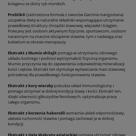
kolagenu ze skóry ryb morskich.
ProStik®
(zastrzeżona formuła z owoców Garcinia mangostana)
uzupełnia dietę w naturalne składniki wspomagające utrzymanie
prawidłowej struktury chrząstki stawowej, więzadeł i ścięgien.
Polecany jest osobom aktywnym fizycznie, sportowcom, osobom
narażonym na znaczne obciążenie stawów, tym z nadwagą oraz
kobietom w okresie menopauzy.
Ekstrakt z Mumio shilajit
pomaga w utrzymaniu zdrowego
układu kostnego i podnosi wytrzymałość fizyczną organizmu.
Mumio przyczynia się do zapewnienia odpowiedniej mineralizacji
kości i zębów. Ekstrakt ten stymuluje wytwarzanie mazi stawowej
potrzebnej dla prawidłowego funkcjonowania stawów.
Ekstrakt z kory wierzby
pobudza układ immunologiczny i
pomaga utrzymać w dobrej kondycji stawy i kości. Ekstrakt ten,
dzięki obecności glikozydów fenolowych, optymalizuje pracę
całego organizmu.
Ekstrakt z korzenia hakorośli
wzmacnia układ odpornościowy,
ułatwia ruchomość stawów i pomaga zachować je w dobrej
kondycji.
Ekstrakt z ziela Wąkroty azjatyckiej
pomaga utrzymać zdrowe