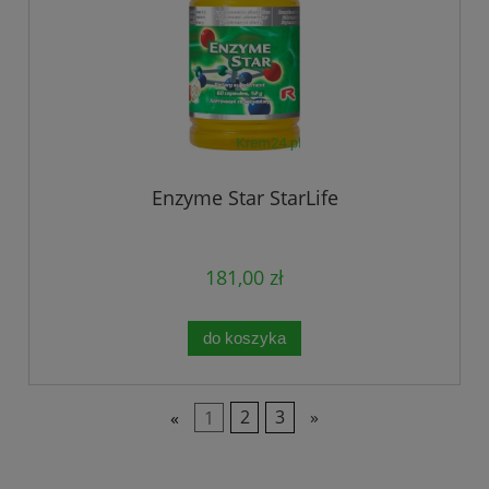
Enzyme Star StarLife
181,00 zł
do koszyka
«
1
2
3
»