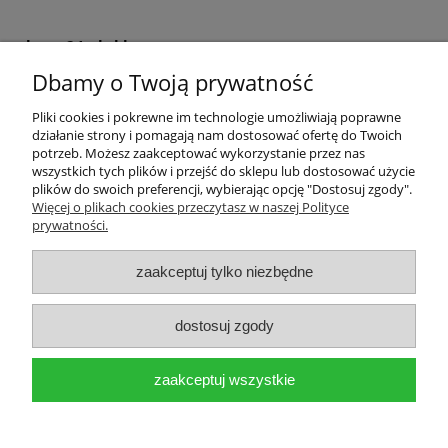
krem24.pl sklep
Dbamy o Twoją prywatność
+48 508 283 281
sklep@krem24.pl
Litewska 10
Pliki cookies i pokrewne im technologie umożliwiają poprawne
51-354
Wrocław
woj. dolnośląskie
działanie strony i pomagają nam dostosować ofertę do Twoich
NIP 8981978725
potrzeb. Możesz zaakceptować wykorzystanie przez nas
wszystkich tych plików i przejść do sklepu lub dostosować użycie
plików do swoich preferencji, wybierając opcję "Dostosuj zgody".
Pomoc
Więcej o plikach cookies przeczytasz w naszej Polityce
prywatności.
Moje konto
zaakceptuj tylko niezbędne
Płatności i dostawa
dostosuj zgody
Informacje
zaakceptuj wszystkie
O nas