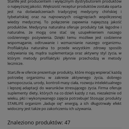
Starlife jest producentem i wyłącznym dystrybutorem produktów
o najwyższej jakości. Większość receptur produktów została oparta
jest na doświadczeniach tradycyjnej medycyny chińskiej i
tybetańskiej oraz na najnowszych osiągnięciach współczesnej
wiedzy medycznej. To połączenie zapewnia najwyższą jakość
produktów. Medycyna naturalna oferuje produkty tak łagodne i
naturalne, że mogą one stać się uzupełnieniem naszego
codziennego pożywienia. Dzięki temu możliwe jest codzienne
wspomaganie, odtruwanie i wzmacnianie naszego organizmu.
Profilaktyka naturalna to przede wszystkim zdrowy sposób
odżywiania się, mądra suplementacja oraz aktywny styl życia, w
którym metody profilaktyki płynnie przechodzą w metody
lecznicze.
StarLife w ofercie prezentuje produkty, które mogą wspierać każdą
potrzebę organizmu w zakresie aktywnego życia, dobrego
samopoczucia, urody, kontroli masy ciała, rozwoju intelektualnego
i lepszej adaptacji do warunków stresującego życia. Firma oferuje
suplementy diety, których na co dzień każdy z nas, niezależnie od
wieku, płci i wykonywanego zajęcia potrzebuje! Stosując produkty
STARLIFE organizm „ładuje się“ energią, a ich długotrwały efekt
widoczny jest także po zakończeniu ich używania.
Znaleziono produktów: 47