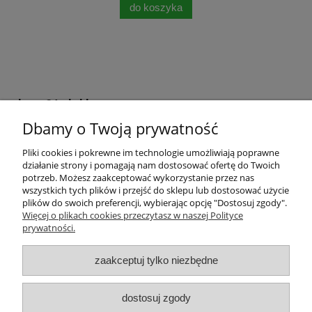
do koszyka
krem24.pl sklep
Dbamy o Twoją prywatność
+48 508 283 281
sklep@krem24.pl
Litewska 10
Pliki cookies i pokrewne im technologie umożliwiają poprawne
51-354
Wrocław
woj. dolnośląskie
działanie strony i pomagają nam dostosować ofertę do Twoich
NIP 8981978725
potrzeb. Możesz zaakceptować wykorzystanie przez nas
wszystkich tych plików i przejść do sklepu lub dostosować użycie
plików do swoich preferencji, wybierając opcję "Dostosuj zgody".
Pomoc
Więcej o plikach cookies przeczytasz w naszej Polityce
prywatności.
Moje konto
zaakceptuj tylko niezbędne
Płatności i dostawa
dostosuj zgody