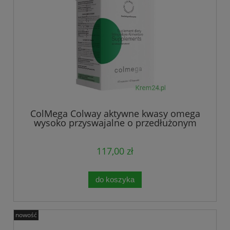
ColMega Colway aktywne kwasy omega
wysoko przyswajalne o przedłużonym
działaniu
117,00 zł
do koszyka
nowość