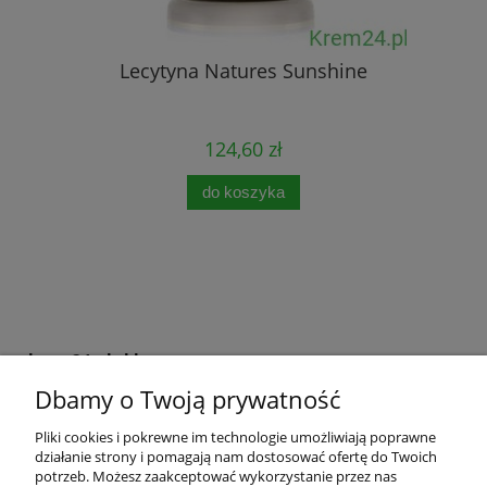
Lecytyna Natures Sunshine
124,60 zł
do koszyka
krem24.pl sklep
Dbamy o Twoją prywatność
+48 508 283 281
sklep@krem24.pl
Litewska 10
Pliki cookies i pokrewne im technologie umożliwiają poprawne
51-354
Wrocław
woj. dolnośląskie
działanie strony i pomagają nam dostosować ofertę do Twoich
NIP 8981978725
potrzeb. Możesz zaakceptować wykorzystanie przez nas