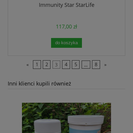
Immunity Star StarLife
117,00 zł
do koszyka
«
1
2
3
4
5
...
8
»
Inni klienci kupili również