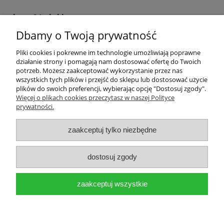
krem24.pl sklep
Dbamy o Twoją prywatność
+48 508 283 281
sklep@krem24.pl
Litewska 10
Pliki cookies i pokrewne im technologie umożliwiają poprawne
51-354
Wrocław
woj. dolnośląskie
działanie strony i pomagają nam dostosować ofertę do Twoich
NIP 8981978725
potrzeb. Możesz zaakceptować wykorzystanie przez nas
wszystkich tych plików i przejść do sklepu lub dostosować użycie
plików do swoich preferencji, wybierając opcję "Dostosuj zgody".
Pomoc
Więcej o plikach cookies przeczytasz w naszej Polityce
prywatności.
Moje konto
zaakceptuj tylko niezbędne
Płatności i dostawa
dostosuj zgody
Informacje
zaakceptuj wszystkie
O nas
pokaż pełną wersję strony