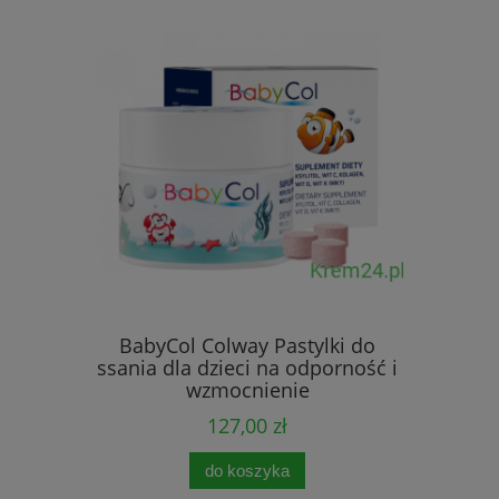
lagen w
-
BabyCol Colway Pastylki do
ssania dla dzieci na odporność i
wzmocnienie
127,00 zł
0 zł
0 zł
do koszyka