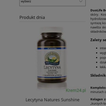
DuoLife B
skóry. Ko
Produkt dnia
hydrolizow
syntezę ko
nawilża sk
składników
Zalety s
inte
wygł
popr
dzia
lekk
Składnik
Kompleks
minutach od
Lecytyna Natures Sunshine
Immun
Kolagen z
„kurzych ła