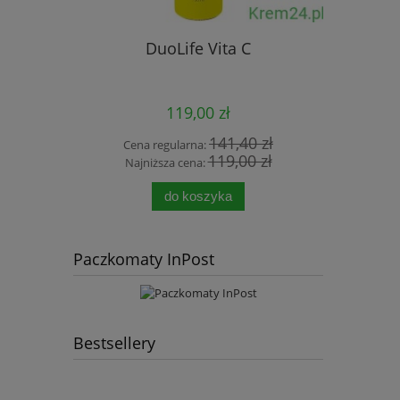
DuoLife Vita C
Aloesowy
DuoLife 
119,00 zł
141,40 zł
Cena regularna:
Cen
119,00 zł
Najniższa cena:
Naj
do koszyka
Paczkomaty InPost
Bestsellery