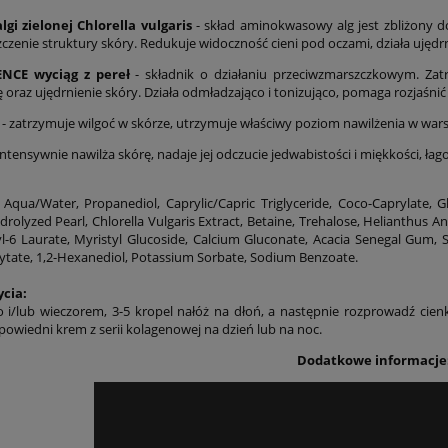
lgi zielonej Chlorella vulgaris
- skład aminokwasowy alg jest zbliżony 
145,00 zł
131,00 zł
czenie struktury skóry. Redukuje widoczność cieni pod oczami, działa ujędrn
NCE wyciąg z pereł
- składnik o działaniu przeciwzmarszczkowym. Zatr
do koszyka
do koszyka
 oraz ujędrnienie skóry. Działa odmładzająco i tonizująco, pomaga rozjaśnić
- zatrzymuje wilgoć w skórze, utrzymuje właściwy poziom nawilżenia w war
intensywnie nawilża skórę, nadaje jej odczucie jedwabistości i miękkości, łag
:
Aqua/Water, Propanediol, Caprylic/Capric Triglyceride, Coco-Caprylate, 
drolyzed Pearl, Chlorella Vulgaris Extract, Betaine, Trehalose, Helianthus 
yl-6 Laurate, Myristyl Glucoside, Calcium Gluconate, Acacia Senegal Gum, S
tate, 1,2-Hexanediol, Potassium Sorbate, Sodium Benzoate.
ycia:
o i/lub wieczorem, 3-5 kropel nałóż na dłoń, a następnie rozprowadź cie
powiedni krem z serii kolagenowej na dzień lub na noc.
Dodatkowe informacje