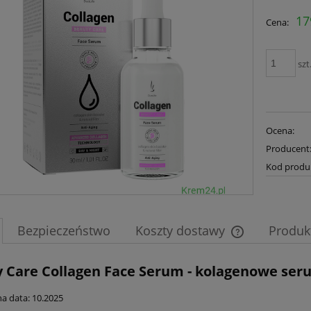
17
Cena:
szt
Ocena:
Producent
Kod produ
Bezpieczeństwo
Koszty dostawy
Produk
Cena nie zawier
 Care Collagen Face Serum - kolagenowe ser
płatności
a data: 10.2025