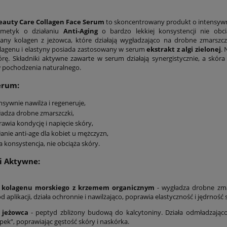
eauty Care Collagen Face Serum
to skoncentrowany produkt o intensywn
smetyk o działaniu
Anti-Aging
o bardzo lekkiej konsystencji nie obci
any kolagen z jeżowca, które działają wygładzająco na drobne zmarszczki
lagenu i elastyny posiada zastosowany w serum
ekstrakt z algi zielonej
.
órę. Składniki aktywne zawarte w serum działają synergistycznie, a skór
 pochodzenia naturalnego.
erum:
nsywnie nawilża i regeneruje,
adza drobne zmarszczki,
awia kondycję i napięcie skóry,
łanie anti-age dla kobiet u mężczyzn,
a konsystencja, nie obciąża skóry.
i Aktywne:
 kolagenu morskiego z krzemem organicznym
- wygładza drobne zmar
 aplikacji, działa ochronnie i nawilżająco, poprawia elastyczność i jędrność
e Formula Natures
Bacillus Coagulans Nature
 jeżowca
- peptyd zbliżony budową do kalcytoniny. Działa odmładzają
pek”, poprawiając gęstość skóry i naskórka.
Sunshine
Sunshine