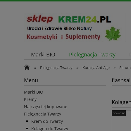
Marki BIO
Pielęgnacja Twarzy
»
»
»
Pielęgnacja Twarzy
Kuracja AntiAge
Serum 
Menu
flashsa
Marki BIO
Kremy
Kolagen
Najczęściej kupowane
nowość
Pielęgnacja Twarzy
Krem do Twarzy
Kolagen do Twarzy