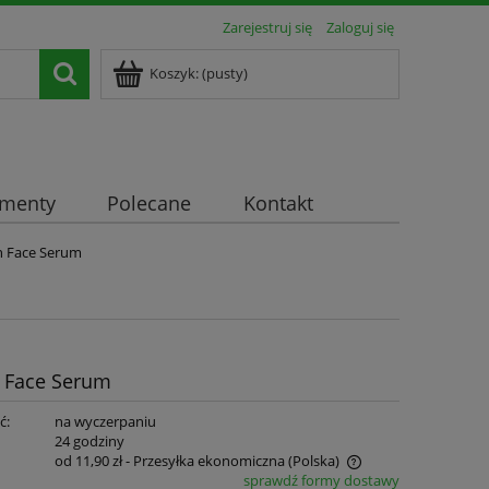
Zarejestruj się
Zaloguj się
Koszyk:
(pusty)
ementy
Polecane
Kontakt
n Face Serum
n Face Serum
ć:
na wyczerpaniu
:
24 godziny
od 11,90 zł
- Przesyłka ekonomiczna
(Polska)
sprawdź formy dostawy