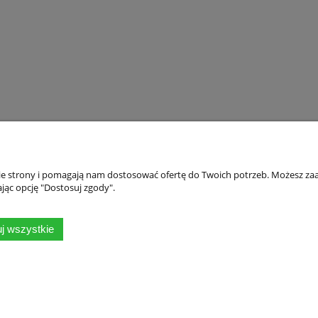
do koszyka
nie strony i pomagają nam dostosować ofertę do Twoich potrzeb. Możesz zaa
jąc opcję "Dostosuj zgody".
Płatności i dostawa
Informacje
j wszystkie
Formy płatności
Polityka prywatno
Czas i koszty dostawy
Czas realizacji zamówienia
Sklep internetowy Shoper.pl