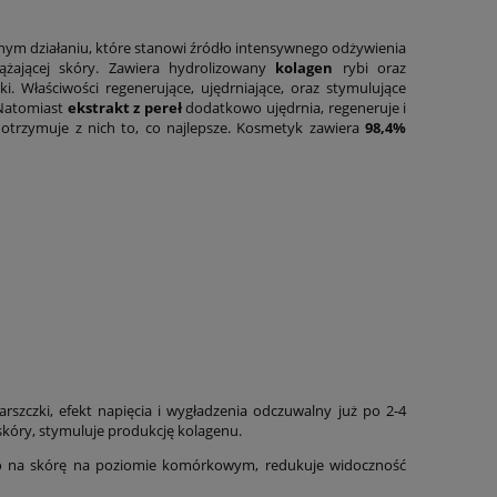
ym działaniu, które stanowi źródło intensywnego odżywienia
ążającej skóry. Zawiera hydrolizowany
kolagen
rybi oraz
. Właściwości regenerujące, ujędrniające, oraz stymulujące
 Natomiast
ekstrakt z pereł
dodatkowo ujędrnia, regeneruje i
a otrzymuje z nich to, co najlepsze. Kosmetyk zawiera
98,4%
szczki, efekt napięcia i wygładzenia odczuwalny już po 2-4
 skóry, stymuluje produkcję kolagenu.
s
co na skórę na poziomie komórkowym, redukuje widoczność