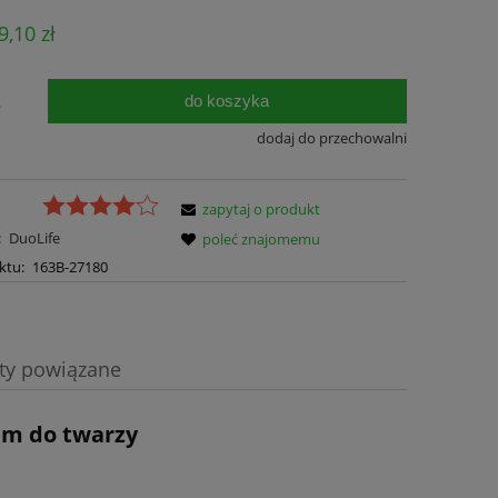
Cena nie zawiera ewentualnych kosztów
9,10 zł
płatności
do koszyka
.
dodaj do przechowalni
zapytaj o produkt
:
DuoLife
poleć znajomemu
ktu:
163B-27180
ty powiązane
a ewentualnych kosztów
um do twarzy