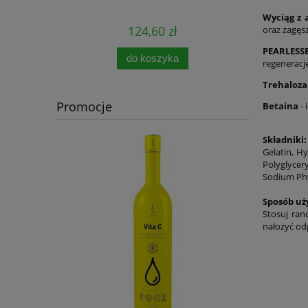
Wyciąg z a
124,60 zł
oraz zagęsz
PEARLESSE
do koszyka
regenerację
Trehaloza
Promocje
Betaina
- 
Składniki
Gelatin, Hy
Polyglycer
Sodium Phy
Sposób uż
Stosuj ran
nałożyć od