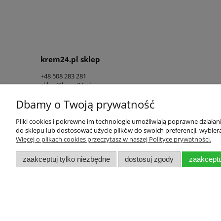
krem24.pl sklep
+48 508 283 281
sklep@krem24.pl
Litewska 10
Dbamy o Twoją prywatność
51-354
Wrocław
woj. dolnośląskie
NIP 8981978725
Pliki cookies i pokrewne im technologie umożliwiają poprawne działa
do sklepu lub dostosować użycie plików do swoich preferencji, wybiera
Więcej o plikach cookies przeczytasz w naszej Polityce prywatności.
Pomoc
Moje konto
zaakceptuj tylko niezbędne
dostosuj zgody
zaakceptu
Zwroty i reklamacje
Twoje zamówienia
Regulamin
Ustawienia konta
Przechowalnia