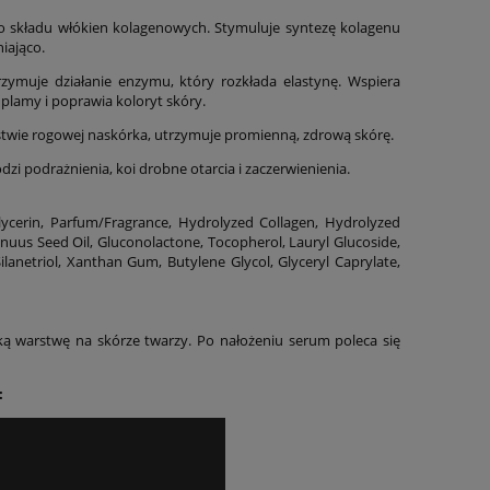
do składu włókien kolagenowych. Stymuluje syntezę kolagenu
iająco.
zymuje działanie enzymu, który rozkłada elastynę. Wspiera
 plamy i poprawia koloryt skóry.
stwie rogowej naskórka, utrzymuje promienną, zdrową skórę.
odzi podrażnienia, koi drobne otarcia i zaczerwienienia.
Glycerin, Parfum/Fragrance, Hydrolyzed Collagen, Hydrolyzed
Annuus Seed Oil, Gluconolactone, Tocopherol, Lauryl Glucoside,
ilanetriol, Xanthan Gum, Butylene Glycol, Glyceryl Caprylate,
nką warstwę na skórze twarzy. Po nałożeniu serum poleca się
: