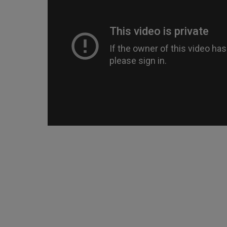
 żel do mycia twarzy -
Prominerał 3J prob z Burszty
Beauty Care Aloes Face
Cleansing Gel
69,00 zł
69,00 zł
84,00 zł
79,00 zł
a regularna:
Cena regularna:
69,00 zł
69,00 zł
niższa cena:
Najniższa cena:
do koszyka
do koszyka