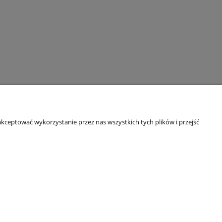
do koszyka
kceptować wykorzystanie przez nas wszystkich tych plików i przejść
O nas
ści
Kontakt
O firmie