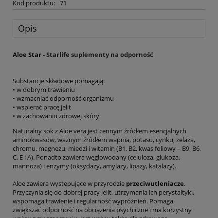
Kod produktu:
71
Opis
Aloe Star -
Starlife suplementy na odporność
Substancje składowe pomagają:
• w dobrym trawieniu
• wzmacniać odporność organizmu
• wspierać pracę jelit
• w zachowaniu zdrowej skóry
Naturalny sok z Aloe vera jest cennym źródłem esencjalnych
aminokwasów, ważnym źródłem wapnia, potasu, cynku, żelaza,
chromu, magnezu, miedzi i witamin (B1, B2, kwas foliowy – B9, B6,
C, E i A). Ponadto zawiera węglowodany (celuloza, glukoza,
mannoza) i enzymy (oksydazy, amylazy, lipazy, katalazy).
Aloe zawiera występujące w przyrodzie
przeciwutleniacze
.
Przyczynia się do dobrej pracy jelit, utrzymania ich perystaltyki,
wspomaga trawienie i regularność wypróżnień. Pomaga
zwiększać odporność na obciążenia psychiczne i ma korzystny