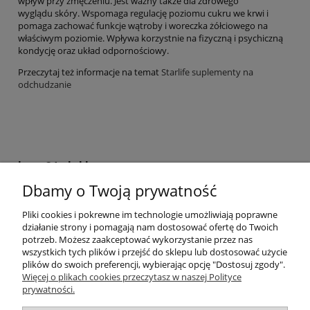
wpływ przy zmęczeniu. Jest ważny także dla zdrowego
wyglądu skóry. Wspomaga regulację poziomu cukru we krwi i
pomaga zachować funkcje wątroby i woreczka żółciowego na
właściwym poziomie. Wpływa korzystnie na fizyczną i psychiczną
kondycję oraz układ odpornościowy.
Przeczytaj też informacje na temat
Starlife suplementy na
odchudzanie
krem24.pl sklep
Dbamy o Twoją prywatność
+48 508 283 281
sklep@krem24.pl
Litewska 10
Pliki cookies i pokrewne im technologie umożliwiają poprawne
51-354
Wrocław
woj. dolnośląskie
działanie strony i pomagają nam dostosować ofertę do Twoich
NIP 8981978725
potrzeb. Możesz zaakceptować wykorzystanie przez nas
wszystkich tych plików i przejść do sklepu lub dostosować użycie
plików do swoich preferencji, wybierając opcję "Dostosuj zgody".
Pomoc
Więcej o plikach cookies przeczytasz w naszej Polityce
prywatności.
Moje konto