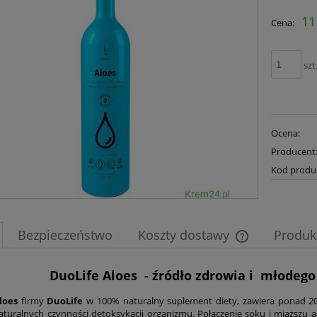
11
Cena:
szt
Ocena:
Producent
Kod produ
Bezpieczeństwo
Koszty dostawy
Produk
Cena nie zawier
DuoLife Aloes - źródło zdrowia i młodego
płatności
Aloes
firmy
DuoLife
w 100% naturalny suplement diety, zawiera ponad 2
aturalnych czynności detoksykacji organizmu. Połączenie soku i miąższu 