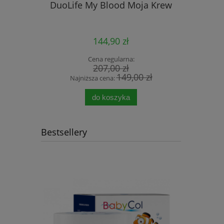
DuoLife My Blood Moja Krew
DuoLife
144,90 zł
Cena regularna:
207,00 zł
149,00 zł
Najniższa cena:
Najn
do koszyka
Bestsellery