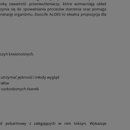
ą zawartość przeciwutleniaczy, które wzmacniają układ
zynia się do spowalniania procesów starzenia oraz pomaga
enerację organizmu. DuoLife ALOES to idealna propozycja dla
aczyń krwionośnych,
c utrzymać jędrność i młody wygląd
rałów
ji uszkodzonych tkanek
ód pokarmowy z zalegających w nim toksyn. Wykazuje