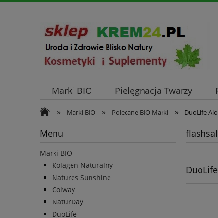
Marki BIO
Pielęgnacja Twarzy
»
»
»
Marki BIO
Polecane BIO Marki
DuoLife Alo
Menu
flashsa
Marki BIO
Kolagen Naturalny
DuoLife
Natures Sunshine
Colway
NaturDay
DuoLife