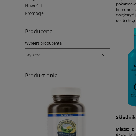
pokarmowe
Nowości
immunologi
Promocje
zwiększyć 
osób chcąc
Producenci
Wybierz producenta
Produkt dnia
Składnik
Miąższ z
działanie 