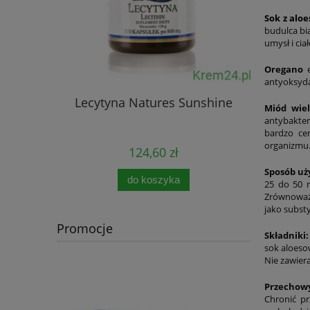
Sok z aloe
budulca bi
umysł i ci
Oregano
e
antyoksyda
Lecytyna Natures Sunshine
Immun
Miód wie
antybakter
bardzo ce
organizmu
124,60 zł
Sposób uż
do koszyka
25 do 50 m
Zrównoważo
jako substy
Promocje
Składniki:
sok aloeso
Nie zawier
Przechow
Chronić p