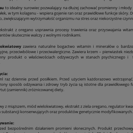
su
to idealny surowiec pozwalający na dłużej zachować promienny i młod
ałek, w tym kolagenu - wspiera gojenie ran oraz prawidłowe funkcje skóry.
ało, zwiększającym wytrzymałość organizmu na stres oraz niekorzystne czy
kstrakt z oregano usprawnia procesy trawienia oraz przyswajania witam
ntów skutecznie walczy z wolnymi rodnikami.
e Formula Natures
Bacillus Coagulans Nature
lokwiatowy
zawiera naturalne bogactwo witamin i minerałów o bardzo w
Sunshine
Sunshine
yjne, przeciwbólowe i przeciwalergiczne. Zawiera krzem – pierwiastek ni
nny produkt o właściwościach odżywczych w stanach psychicznego i 
.
145,00 zł
131,00 zł
ycia:
do koszyka
do koszyka
l raz dziennie przed posiłkiem. Przed użyciem każdorazowo wstrząsnąć. 
ny sposób odżywania i zdrowy tryb życia są istotne dla prawidłowego 
tut (zamiennik) zróżnicowanej diety.
wy z miąższem, miód wielokwiatowy, ekstrakt z ziela oregano, regulator k
a substancji konserwujących oraz produktów genetycznie modyfikowanych
ywanie:
rzed bezpośrednim działaniem promieni słonecznych. Produkt przecho