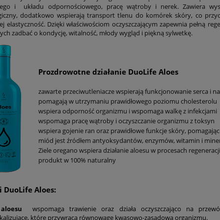
go i układu odpornościowego, pracę wątroby i nerek. Zawiera wysok
czny, dodatkowo wspierają transport tlenu do komórek skóry, co przyc
jej elastyczność. Dzięki właściwościom oczyszczającym zapewnia pełną reg
ych zadbać o kondycję, witalność, młody wygląd i piękną sylwetkę.
Prozdrowotne działanie DuoLife Aloes
zawarte przeciwutleniacze wspierają funkcjonowanie serca i n
pomagają w utrzymaniu prawidłowego poziomu cholesterolu
wspiera odporność organizmu i wspomaga walkę z infekcjami
wspomaga pracę wątroby i oczyszczanie organizmu z toksyn
wspiera gojenie ran oraz prawidłowe funkcje skóry, pomagają
miód jest źródłem antyoksydantów, enzymów, witamin i mine
Ziele oregano wspiera działanie aloesu w procesach regenerac
produkt w 100% naturalny
i DuoLife Aloes:
 aloesu
wspomaga trawienie oraz działa
oczyszczająco na przew
alkalizujące, które przywraca równowagę kwasowo-zasadową organizmu.