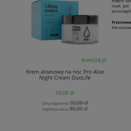
małych dzi
osad, jes
poszczególn
Przeciwws
Nie stosow
DuoLif
Krem aloesowy na noc Pro Aloe
KeratinH
Night Cream DuoLife
Formul
59,00 zł
Cena
93,00 zł
Cena regularna:
Naj
85,00 zł
Najniższa cena: