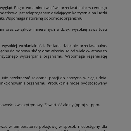
y wygląd. Bogactwo aminokwasów i przeciwutleniaczy cennego
 Dodatkowo jest adaptogenem działającym korzystnie na ludzki
nniki. Wspomaga naturalną odporność organizmu.
in oraz związków mineralnych a dzięki wysokiej zawartości
s
ysokiej wchłanialności. Posiada działanie przeciwzapalne,
ezbędny do odnowy skóry oraz włosów. Miód wielokwiatowy to
fizycznego wyczerpania organizmu. Wspomaga regenerację
Nie przekraczać zalecanej porcji do spożycia w ciągu dnia.
funkcjonowania organizmu. Produkt nie może być stosowany
wasowości-kwas cytrynowy. Zawartość aloiny (ppm) < 1ppm.
.
wywać w temperaturze pokojowej w sposób niedostępny dla