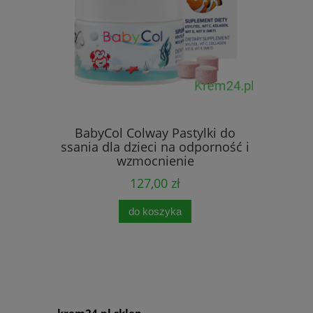
lagen w
-
BabyCol Colway Pastylki do
ssania dla dzieci na odporność i
wzmocnienie
127,00 zł
0 zł
0 zł
do koszyka
krem24.pl sklep