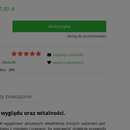
Cena nie zawiera ewentualnych kosztów
1,00 zł
płatności
do koszyka
.
dodaj do przechowalni
zapytaj o produkt
:
DuoLife
poleć znajomemu
ktu:
284
ty powiązane
a ewentualnych kosztów
 wyglądu oraz witalności.
00 wyjątkowo aktywnych składników, których zadaniem jest
aloesu z miodem i oregano, by usprawnić działanie przewodu