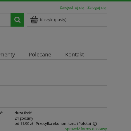
Zarejestruj się
Zaloguj się
Koszyk:
(pusty)
ementy
Polecane
Kontakt
ć:
duża ilość
:
24 godziny
od 11,90 zł
- Przesyłka ekonomiczna
(Polska)
sprawdź formy dostawy