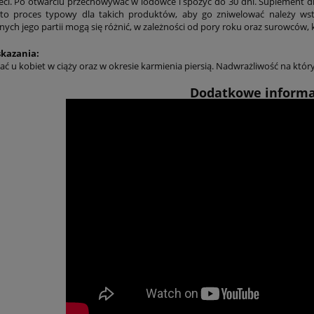
eci. Po otwarciu przechowywać w lodówce i spożyć do 30 dni. Suplement di
t to proces typowy dla takich produktów, aby go zniwelować należy ws
ych jego partii mogą się różnić, w zależności od pory roku oraz surowców, 
kazania:
ać u kobiet w ciąży oraz w okresie karmienia piersią. Nadwrażliwość na któ
Dodatkowe informa
e Odżywka do włosów
Krem aloesowy na dzień Pr
air Complex Advanced
Aloe Day Cream DuoLife
a Conditioner 200ml
97,00 zł
69,00 zł
109,00 zł
 regularna:
93,00 zł
97,00 zł
Cena regularna:
niższa cena:
85,00 zł
Najniższa cena:
do koszyka