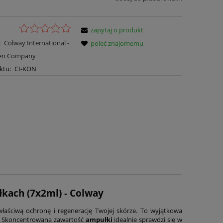
zapytaj o produkt
:
Colway International -
poleć znajomemu
gen Company
ktu:
CI-KON
kach (7x2ml) - Colway
aściwą ochronę i regenerację Twojej skórze. To wyjątkowa
i. Skoncentrowana zawartość
ampułki
idealnie sprawdzi się w