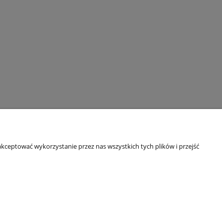
189,90 zł
Najniższa cena:
do koszyka
kceptować wykorzystanie przez nas wszystkich tych plików i przejść
O nas
ści
Kontakt
O firmie