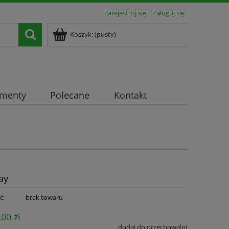
Zarejestruj się
Zaloguj się
Koszyk:
(pusty)
ementy
Polecane
Kontakt
ay
ć:
brak towaru
,00 zł
dodaj do przechowalni