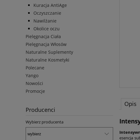
Kuracja AntiAge
Oczyszczanie
Nawilżanie
Okolice oczu
Pielęgnacja Ciała
Pielęgnacja Włosów
Naturalne Suplementy
Naturalne Kosmetyki
Polecane
Yango
Nowości
Promocje
Opis
Producenci
Intens
Wybierz producenta
Intensyw
esencja su