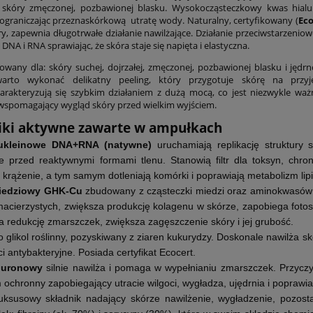
ji skóry zmęczonej, pozbawionej blasku. Wysokocząsteczkowy kwas hia
ograniczając przeznaskórkową utratę wody. Naturalny, certyfikowany (
Eco
ry, zapewnia długotrwałe działanie nawilżające. Działanie przeciwstarzeni
DNA i RNA sprawiając, że skóra staje się napięta i elastyczna.
any dla: skóry suchej, dojrzałej, zmęczonej, pozbawionej blasku i jędrnoś
arto wykonać delikatny peeling, który przygotuje skórę na przy
rakteryzują się szybkim działaniem z dużą mocą, co jest niezwykle wa
spomagający wygląd skóry przed wielkim wyjściem.
iki aktywne zawarte w ampułkach
ukleinowe DNA+RNA
(natywne)
uruchamiają replikację struktury s
je przed reaktywnymi formami tlenu. Stanowią filtr dla toksyn, chr
 krążenie, a tym samym dotleniają komórki i poprawiają metabolizm li
iedziowy GHK-Cu
zbudowany z cząsteczki miedzi oraz aminokwasów gl
cierzystych, zwiększa produkcję kolagenu w skórze, zapobiega fotosta
redukcję zmarszczek, zwiększa zagęszczenie skóry i jej grubość.
o glikol roślinny, pozyskiwany z ziaren kukurydzy. Doskonale nawilża sk
i antybakteryjne. Posiada certyfikat Ecocert.
aluronowy
silnie nawilża i pomaga w wypełnianiu zmarszczek. Przyc
e Formula Natures
Bacillus Coagulans Nature
m ochronny zapobiegający utracie wilgoci, wygładza, ujędrnia i poprawi
Sunshine
Sunshine
luksusowy składnik nadający skórze nawilżenie, wygładzenie, pozos