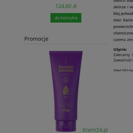
dwóch bia
124,60 zł
skórze i 
klej jedwa
do koszyka
stan bari
powierzch
chemiczne
Promocje
czemu zmn
Użycie:
Zalecamy s
Zawartość 
Skład INCI:Aqu