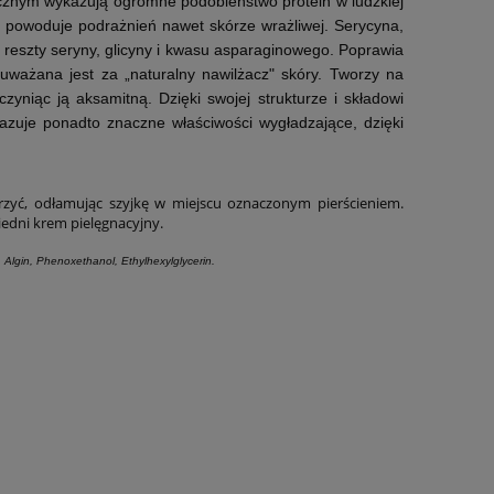
micznym wykazują ogromne podobieństwo protein w ludzkiej
e powoduje podrażnień nawet skórze wrażliwej. Serycyna,
a reszty seryny, glicyny i kwasu asparaginowego. Poprawia
uważana jest za „naturalny nawilżacz" skóry. Tworzy na
yniąc ją aksamitną. Dzięki swojej strukturze i składowi
azuje ponadto znaczne właściwości wygładzające, dzięki
rzyć, odłamując szyjkę w miejscu oznaczonym pierścieniem.
iedni krem pielęgnacyjny.
 Algin, Phenoxethanol, Ethylhexylglycerin.