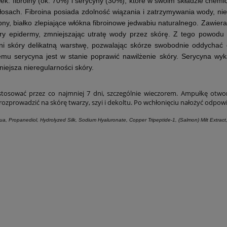
łek: fibroiny (ok. 70%) i serycyny (30%), które w swoim składzie che
145,00 zł
131,00 zł
włosach. Fibroina posiada zdolność wiązania i zatrzymywania wody, ni
bny, białko zlepiające włókna fibroinowe jedwabiu naturalnego. Zawier
do koszyka
do koszyka
ery epidermy, zmniejszając utratę wody przez skórę. Z tego powodu 
ni skóry delikatną warstwę, pozwalając skórze swobodnie oddychać cz
mu serycyna jest w stanie poprawić nawilżenie skóry. Serycyna wyk
iejsza nieregularności skóry.
tosować przez co najmniej 7 dni, szczególnie wieczorem. Ampułkę otwo
rozprowadzić na skórę twarzy, szyi i dekoltu. Po wchłonięciu nałożyć odpow
a, Propanediol, Hydrolyzed Silk, Sodium Hyaluronate, Copper Tripeptide-1, (Salmon) Milt Extract,