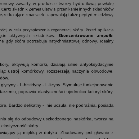
luronowy zawarty w produkcie tworzy hydrofilową powłokę
 Cert
) składnik Zemea ułatwia przenikanie innych składników
owe, redukujące zmarszczki zapewniają także peptyd miedziowy
ci, w celu przyspieszenia regeneracji skóry. Przed aplikacją
jęcie aktywnych składników.
Skoncentrowane ampułki
żne, gdy skóra potrzebuje natychmiastowej odnowy. Idealny
kóry, aktywują komórki, działają silnie antyoksydacyjnie
oniąc ustrój komórkowy, rozszerzają naczynia obwodowe,
pidów.
ycyny - L-histidyny - L-lizyny. Stymuluje funkcjonowanie
rzeniu, poprawia elastyczność i ujednolica koloryt skóry.
órę. Bardzo delikatny - nie uczula, nie podrażnia, posiada
zynia się do odbudowy uszkodzonego naskórka, tworzy na
s
a elastyczność skóry
tawiający ją miękką w dotyku. Zbudowany jest głównie z