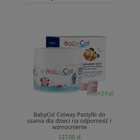
lagen w
-
BabyCol Colway Pastylki do
ssania dla dzieci na odporność i
wzmocnienie
127,00 zł
0 zł