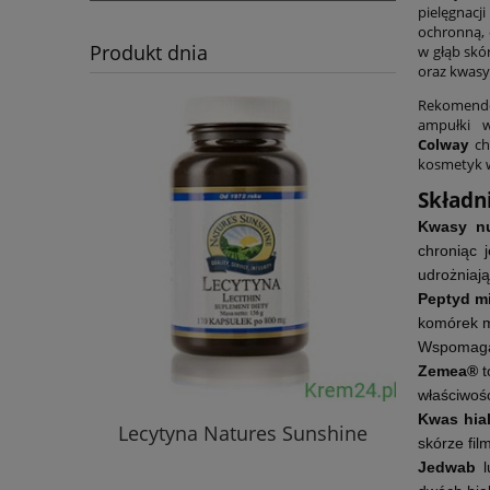
pielęgnac
ochronną, 
Produkt dnia
w głąb skó
oraz kwasy 
Rekomendow
ampułki w
Colway
cha
kosmetyk w
Składn
Kwasy n
chroniąc 
udrożniają
Peptyd m
komórek ma
Wspomaga 
Zemea®
t
właściwośc
Kwas hi
Lecytyna Natures Sunshine
Immun
skórze fil
Jedwab