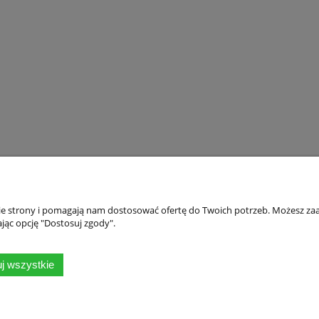
121,00 zł
Najniższa cena:
do koszyka
do koszyka
nie strony i pomagają nam dostosować ofertę do Twoich potrzeb. Możesz zaa
jąc opcję "Dostosuj zgody".
Płatności i dostawa
Informacje
j wszystkie
Formy płatności
Polityka prywatno
Czas i koszty dostawy