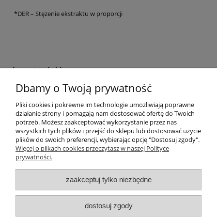
*DER – Stężenie ekstraktu w proporcji
krem24.pl sklep
Dbamy o Twoją prywatność
+48 508 283 281
sklep@krem24.pl
Litewska 10
Pliki cookies i pokrewne im technologie umożliwiają poprawne
51-354
Wrocław
woj. dolnośląskie
działanie strony i pomagają nam dostosować ofertę do Twoich
NIP 8981978725
potrzeb. Możesz zaakceptować wykorzystanie przez nas
wszystkich tych plików i przejść do sklepu lub dostosować użycie
plików do swoich preferencji, wybierając opcję "Dostosuj zgody".
Pomoc
Więcej o plikach cookies przeczytasz w naszej Polityce
prywatności.
Moje konto
zaakceptuj tylko niezbędne
Płatności i dostawa
dostosuj zgody
Informacje