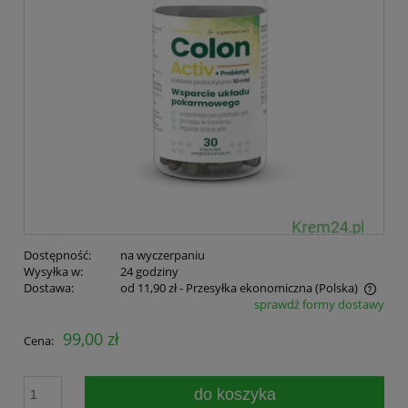
Dostępność:
na wyczerpaniu
Wysyłka w:
24 godziny
Dostawa:
od 11,90 zł
- Przesyłka ekonomiczna
(Polska)
sprawdź formy dostawy
Cena nie zawiera ewentualnych kosztów płatności
99,00 zł
Cena:
do koszyka