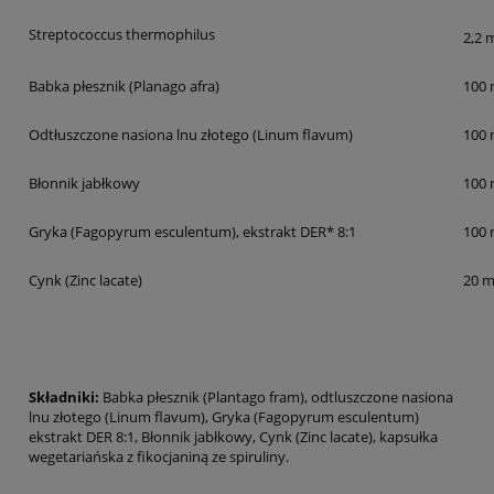
Streptococcus thermophilus
2,2 
Babka płesznik (Planago afra)
100
Odtłuszczone nasiona lnu złotego (Linum flavum)
100
Błonnik jabłkowy
100
Gryka (Fagopyrum esculentum), ekstrakt DER* 8:1
100
Cynk (Zinc lacate)
20 
Składniki:
Babka płesznik (Plantago fram), odtluszczone nasiona
lnu złotego (Linum flavum), Gryka (Fagopyrum esculentum)
ekstrakt DER 8:1, Błonnik jabłkowy, Cynk (Zinc lacate), kapsułka
wegetariańska z fikocjaniną ze spiruliny.