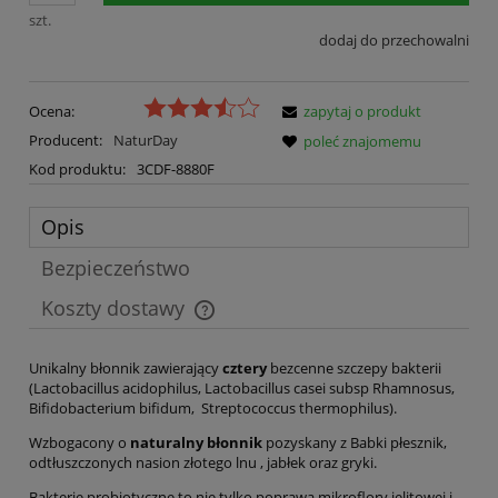
szt.
dodaj do przechowalni
Ocena:
zapytaj o produkt
Producent:
NaturDay
poleć znajomemu
Kod produktu:
3CDF-8880F
Opis
Bezpieczeństwo
Koszty dostawy
Cena nie zawiera ewentualnych kosztów płatności
Unikalny błonnik zawierający
cztery
bezcenne szczepy bakterii
(Lactobacillus acidophilus, Lactobacillus casei subsp Rhamnosus,
Bifidobacterium bifidum, Streptococcus thermophilus).
Wzbogacony o
naturalny błonnik
pozyskany z Babki płesznik,
odtłuszczonych nasion złotego lnu , jabłek oraz gryki.
Bakterie probiotyczne to nie tylko poprawa mikroflory jelitowej i