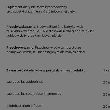
Suplement diety nie może być stosowany
jako substytut (zamiennik) zróżnicowanej diety.
Przeciwwskazania:
Nadwrażliwość na którykolwiek
ze składników produktu. Nie stosować u dzieci poniżej 12 lat,
kobiet w ciąży oraz karmiących piersią.
Przechowywanie:
Przechowywać w temperaturze
pokojowej, w miejscu niedostępnym dla małych dzieci
Zawartość składników w porcji dziennej produktu
1 ka
Lactobacillus acidophilus
2,5 
Lactobacillus casei subsp Rhamnosus
2,6 
Bifidobacterium bifidum
2,6 