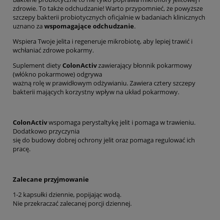
zdrowie. To także odchudzanie! Warto przypomnieć, że powyższe
szczepy bakterii probiotycznych oficjalnie w badaniach klinicznych
uznano za
wspomagające odchudzanie
.
Wspiera Twoje jelita i regeneruje mikrobiotę, aby lepiej trawić i
wchłaniać zdrowe pokarmy.
Suplement diety
ColonActiv
zawierający błonnik pokarmowy
(włókno pokarmowe) odgrywa
ważną rolę w prawidłowym odżywianiu. Zawiera cztery szczepy
bakterii mających korzystny wpływ na układ pokarmowy.
ColonActiv
wspomaga perystaltykę jelit i pomaga w trawieniu.
Dodatkowo przyczynia
się do budowy dobrej ochrony jelit oraz pomaga regulować ich
pracę.
Zalecane przyjmowanie
1-2 kapsułki dziennie, popijając wodą.
Nie przekraczać zalecanej porcji dziennej.