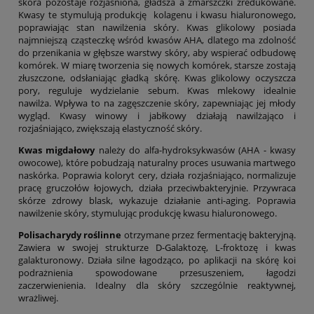
skóra pozostaje rozjaśniona, gładsza a zmarszczki zredukowane.
Kwasy te stymulują produkcję kolagenu i kwasu hialuronowego,
poprawiając stan nawilżenia skóry. Kwas glikolowy posiada
najmniejszą cząsteczkę wśród kwasów AHA, dlatego ma zdolność
do przenikania w głębsze warstwy skóry, aby wspierać odbudowę
komórek. W miarę tworzenia się nowych komórek, starsze zostają
złuszczone, odsłaniając gładką skórę. Kwas glikolowy oczyszcza
pory, reguluje wydzielanie sebum. Kwas mlekowy idealnie
nawilża. Wpływa to na zagęszczenie skóry, zapewniając jej młody
wygląd. Kwasy winowy i jabłkowy działają nawilżająco i
rozjaśniająco, zwiększają elastyczność skóry.
Kwas migdałowy
należy do alfa-hydroksykwasów (AHA - kwasy
owocowe), które pobudzają naturalny proces usuwania martwego
naskórka. Poprawia koloryt cery, działa rozjaśniająco, normalizuje
pracę gruczołów łojowych, działa przeciwbakteryjnie. Przywraca
skórze zdrowy blask, wykazuje działanie anti-aging. Poprawia
nawilżenie skóry, stymulując produkcję kwasu hialuronowego.
Polisacharydy
roślinne
otrzymane przez fermentację bakteryjną.
Zawiera w swojej strukturze D-Galaktozę, L-froktozę i kwas
galakturonowy. Działa silne łagodząco, po aplikacji na skórę koi
podrażnienia spowodowane przesuszeniem, łagodzi
zaczerwienienia. Idealny dla skóry szczególnie reaktywnej,
wrażliwej.