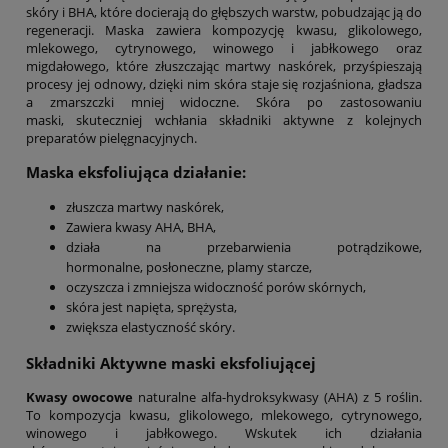
skóry i BHA, które docierają do głębszych warstw, pobudzając ją do
regeneracji. Maska zawiera kompozycję kwasu, glikolowego,
mlekowego, cytrynowego, winowego i jabłkowego oraz
migdałowego, które złuszczając martwy naskórek, przyśpieszają
procesy jej odnowy, dzięki nim skóra staje się rozjaśniona, gładsza
a zmarszczki mniej widoczne. Skóra po zastosowaniu
maski, skuteczniej wchłania składniki aktywne z kolejnych
preparatów pielęgnacyjnych.
Maska eksfoliująca działanie:
złuszcza martwy naskórek,
Zawiera kwasy AHA, BHA,
działa na przebarwienia potrądzikowe,
hormonalne, posłoneczne, plamy starcze,
oczyszcza i zmniejsza widoczność porów skórnych,
skóra jest napięta, sprężysta,
zwiększa elastyczność skóry.
Składniki Aktywne maski eksfoliującej
Kwasy owocowe
naturalne alfa-hydroksykwasy (AHA) z 5 roślin.
To kompozycja kwasu, glikolowego, mlekowego, cytrynowego,
winowego i jabłkowego. Wskutek ich działania