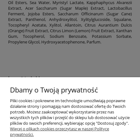
Oil Esters, Sea Water, Myristyl Lactate, Kapphaphycus Alvarezii
Extract, Acer Saccharum (Sugar Maple) Extract, Lactobacillus
Ferment, Jojoba Esters, Saccharum Officinarum (Sugar Cane)
Extract, Panthenol, Anhydroxylitol, Xylitylglucoside, Squalane,
Tocopheryl Acetate, Xylitol, Allantoin, Citrus Aurantium Dulcis
(Orange) Fruit Extract, Citrus Limon (Lemon) Fruit Extract, Xanthan
Gum, Tocopherol, Sodium Benzoate, Potassium Sorbate,
Propylene Glycol, Hydroxyacetophenone, Parfum.
krem24.pl sklep
Dbamy o Twoją prywatność
+48 508 283 281
sklep@krem24.pl
Litewska 10
Pliki cookies i pokrewne im technologie umożliwiają poprawne
51-354
Wrocław
woj. dolnośląskie
działanie strony i pomagają nam dostosować ofertę do Twoich
NIP 8981978725
potrzeb. Możesz zaakceptować wykorzystanie przez nas
wszystkich tych plików i przejść do sklepu lub dostosować użycie
plików do swoich preferencji, wybierając opcję "Dostosuj zgody".
Pomoc
Więcej o plikach cookies przeczytasz w naszej Polityce
prywatności.