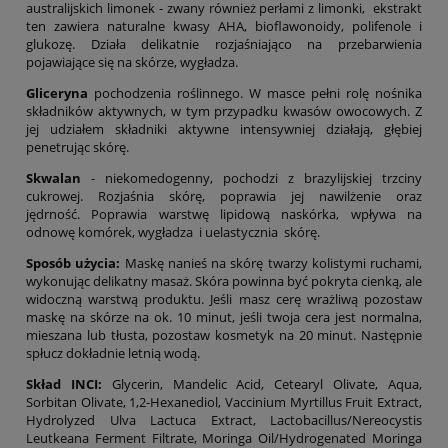
australijskich limonek - zwany również perłami z limonki, ekstrakt
ten zawiera naturalne kwasy AHA, bioflawonoidy, polifenole i
glukozę. Działa delikatnie rozjaśniająco na przebarwienia
pojawiające się na skórze, wygładza.
Gliceryna
pochodzenia roślinnego. W masce pełni rolę nośnika
składników aktywnych, w tym przypadku kwasów owocowych. Z
jej udziałem składniki aktywne intensywniej działają, głębiej
penetrując skórę.
Skwalan
- niekomedogenny, pochodzi z brazylijskiej trzciny
cukrowej. Rozjaśnia skórę, poprawia jej nawilżenie oraz
jędrność. Poprawia warstwę lipidową naskórka, wpływa na
odnowę komórek, wygładza i uelastycznia skórę.
Sposób użycia:
Maskę nanieś na skórę twarzy kolistymi ruchami,
wykonując delikatny masaż. Skóra powinna być pokryta cienką, ale
widoczną warstwą produktu. Jeśli masz cerę wrażliwą pozostaw
maskę na skórze na ok. 10 minut, jeśli twoja cera jest normalna,
mieszana lub tłusta, pozostaw kosmetyk na 20 minut. Następnie
spłucz dokładnie letnią wodą.
Skład INCI:
Glycerin, Mandelic Acid, Cetearyl Olivate, Aqua,
Sorbitan Olivate, 1,2-Hexanediol, Vaccinium Myrtillus Fruit Extract,
Hydrolyzed Ulva Lactuca Extract, Lactobacillus/Nereocystis
Leutkeana Ferment Filtrate, Moringa Oil/Hydrogenated Moringa