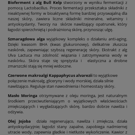
Bioferment z alg Bull Kelp
stworzony w wyniku fermentacji z
pomocą Lactobacillus. Proces fermentacji przekształca składniki z
nieaktywnej formy w bioaktywną formę bardziej przyswajalną dla
naszej skóry, zawiera liczne składniki mineralne, witaminy i
antyoksydanty. Tworzy na skórze nawilżający opatrunek, który
łagodzi spierzchniętą i podrażnioną skórę, przynosząc ulgę.
Szmaragdowa alga
wyjątkowy kompleks o działaniu anti-aging.
Dzięki kwasom BHA (kwas glukuronowy), delikatnie złuszcza
naskórek, zapewniając szybszą regenerację skóry. Ekstrakt z alg
Ulva Lactuca ma zdolność wiązania i zatrzymywania wody w
naskórku. Skóra staje się sprężysta i elastyczna a drobne
zmarszczki stają się mniej widoczne.
Czerwone makroalgi Kappaphycus alvarezii
to wyjątkowe
połączenie makroalg, gliceryny i wody morskiej, działa silnie
nawilżająco. Reguluje stan nawodnienia i homeostazy skóry.
Masło Moringa
otrzymywane z oleju moringa, jest naturalnym
środkiem przeciwutleniającym o wyjątkowych właściwościach
zmiękczających i wygładzających skórę, bardzo dobrze nawilża i
odżywia.
Olej Jojoba
działa regenerująco, nawilża i zmiękcza, działa
antyoksydacyjnie; łagodzi stany zapalne, zapobiega nadmiernej
utracie wody, zapewnia gładkie i nietłuste wykończenie. Kawior z