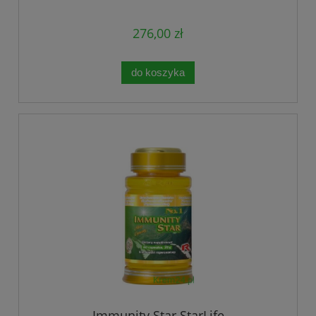
276,00 zł
do koszyka
Immunity Star StarLife