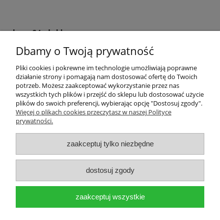
krem24.pl sklep
Dbamy o Twoją prywatność
+48 508 283 281
sklep@krem24.pl
Litewska 10
Pliki cookies i pokrewne im technologie umożliwiają poprawne
51-354
Wrocław
woj. dolnośląskie
działanie strony i pomagają nam dostosować ofertę do Twoich
NIP 8981978725
potrzeb. Możesz zaakceptować wykorzystanie przez nas
wszystkich tych plików i przejść do sklepu lub dostosować użycie
plików do swoich preferencji, wybierając opcję "Dostosuj zgody".
Pomoc
Więcej o plikach cookies przeczytasz w naszej Polityce
prywatności.
Moje konto
zaakceptuj tylko niezbędne
Płatności i dostawa
dostosuj zgody
Informacje
zaakceptuj wszystkie
O nas