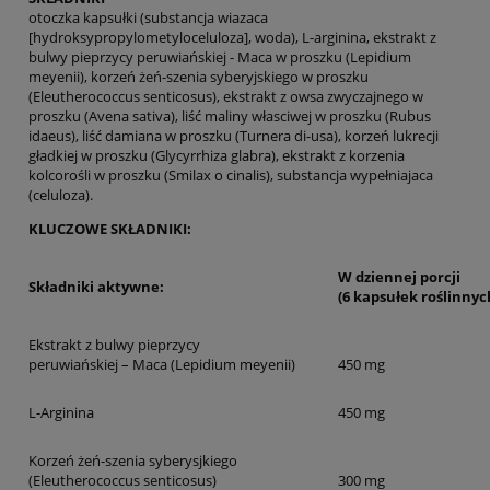
otoczka kapsułki (substancja wiazaca
[hydroksypropylometyloceluloza], woda), L-arginina, ekstrakt z
bulwy pieprzycy peruwiańskiej - Maca w proszku (Lepidium
meyenii), korzeń żeń-szenia syberyjskiego w proszku
(Eleutherococcus senticosus), ekstrakt z owsa zwyczajnego w
proszku (Avena sativa), liść maliny własciwej w proszku (Rubus
idaeus), liść damiana w proszku (Turnera di-usa), korzeń lukrecji
gładkiej w proszku (Glycyrrhiza glabra), ekstrakt z korzenia
kolcorośli w proszku (Smilax o cinalis), substancja wypełniajaca
(celuloza).
KLUCZOWE SKŁADNIKI:
W dziennej porcji
Składniki aktywne:
(6 kapsułek roślinnyc
Ekstrakt z bulwy pieprzycy
peruwiańskiej – Maca (Lepidium meyenii)
450 mg
L-Arginina
450 mg
Korzeń żeń-szenia syberysjkiego
(Eleutherococcus senticosus)
300 mg