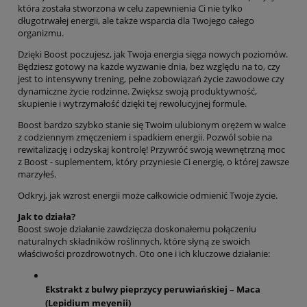
która została stworzona w celu zapewnienia Ci nie tylko
długotrwałej energii, ale także wsparcia dla Twojego całego
organizmu.
Dzięki Boost poczujesz, jak Twoja energia sięga nowych poziomów.
Będziesz gotowy na każde wyzwanie dnia, bez względu na to, czy
jest to intensywny trening, pełne zobowiązań życie zawodowe czy
dynamiczne życie rodzinne. Zwiększ swoją produktywność,
skupienie i wytrzymałość dzięki tej rewolucyjnej formule.
Boost bardzo szybko stanie się Twoim ulubionym orężem w walce
z codziennym zmęczeniem i spadkiem energii. Pozwól sobie na
rewitalizację i odzyskaj kontrolę! Przywróć swoją wewnętrzną moc
z Boost - suplementem, który przyniesie Ci energię, o której zawsze
marzyłeś.
Odkryj, jak wzrost energii może całkowicie odmienić Twoje życie.
Jak to działa?
Boost swoje działanie zawdzięcza doskonałemu połączeniu
naturalnych składników roślinnych, które słyną ze swoich
właściwości prozdrowotnych. Oto one i ich kluczowe działanie:
Ekstrakt z bulwy pieprzycy peruwiańskiej – Maca
(Lepidium meyenii)