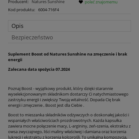
Producent:
Natures Sunshine
poleć znajomemu
Kod produktu:
6004-716F4
Opis
Bezpieczeństwo
Suplement Boost od Natures Sunshine na zmęczenie i brak
energii
Zalecana data spożycia 07.2024
Poznaj Boost - wyjątkowy produkt, który dzięki starannie
wyselekcjonowanym składnikom dostarczy Ci natychmiastowego
zastrzyku energii i zwiększy Twoją witalność. Dopada Cię brak
energii i zmęczenie , Boost jest dla Ciebie .
Boost to mieszanka składników odżywczych o doskonałej jakości i
wspaniałych właściwościach prozdrowotnych. Każda kapsułka
zawiera mocne połączenie macy, L-argininy, żeń-szenia, ekstraktu z
owsa zwyczajnego, liści maliny właściwej i damiana oraz korzenia
lukrecji i ekstraktu z korzenia kolcorośli. To unikalna kompozycja,