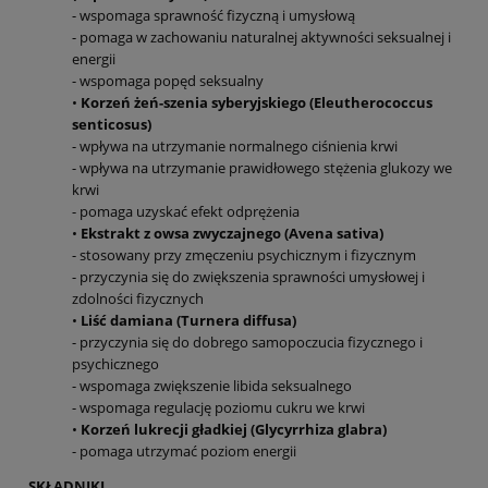
- wspomaga sprawność fizyczną i umysłową
- pomaga w zachowaniu naturalnej aktywności seksualnej i
energii
- wspomaga popęd seksualny
•
Korzeń żeń-szenia syberyjskiego (Eleutherococcus
senticosus)
- wpływa na utrzymanie normalnego ciśnienia krwi
- wpływa na utrzymanie prawidłowego stężenia glukozy we
krwi
- pomaga uzyskać efekt odprężenia
•
Ekstrakt z owsa zwyczajnego (Avena sativa)
- stosowany przy zmęczeniu psychicznym i fizycznym
- przyczynia się do zwiększenia sprawności umysłowej i
zdolności fizycznych
•
Liść damiana (Turnera diffusa)
- przyczynia się do dobrego samopoczucia fizycznego i
psychicznego
- wspomaga zwiększenie libida seksualnego
- wspomaga regulację poziomu cukru we krwi
•
Korzeń lukrecji gładkiej (Glycyrrhiza glabra)
- pomaga utrzymać poziom energii
SKŁADNIKI