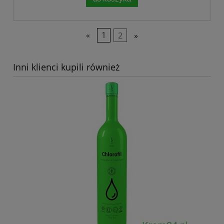
«
1
2
»
Inni klienci kupili również