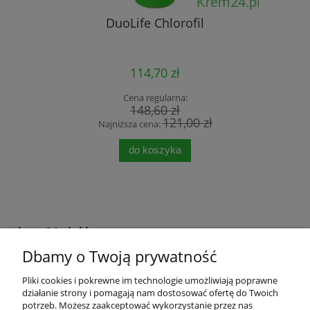
DuoLife Chlorofil
114,70 zł
Cena regularna:
148,60 zł
121,00 zł
Najniższa cena:
do koszyka
krem24.pl sklep
Dbamy o Twoją prywatność
+48 508 283 281
sklep@krem24.pl
Litewska 10
Pliki cookies i pokrewne im technologie umożliwiają poprawne
51-354
Wrocław
woj. dolnośląskie
działanie strony i pomagają nam dostosować ofertę do Twoich
NIP 8981978725
potrzeb. Możesz zaakceptować wykorzystanie przez nas